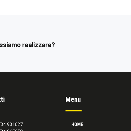
possiamo realizzare?
ti
Menu
0734 931627
HOME