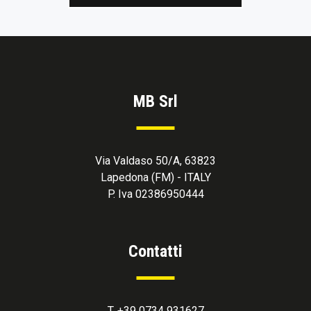
MB Srl
Via Valdaso 50/A, 63823
Lapedona (FM) - ITALY
P. Iva 02386950444
Contatti
T. +39 0734 931627