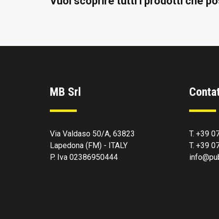
Vuoi scoprire tutti i prodotti che 
MB Srl
Contat
Via Valdaso 50/A, 63823
T. +39 
Lapedona (FM) - ITALY
T. +39 
P. Iva 02386950444
info@pub