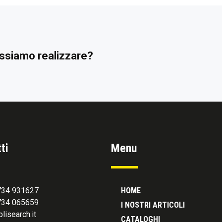
possiamo realizzare?
ti
Menu
0734 931627
HOME
0734 065659
I NOSTRI ARTICOLI
lisearch.it
CATALOGHI