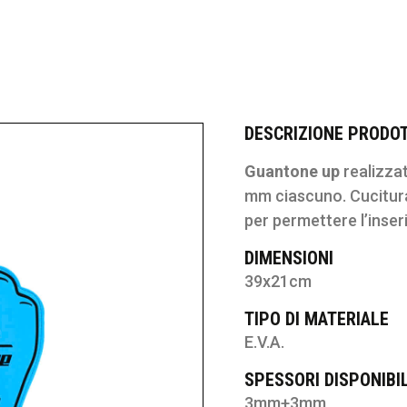
DESCRIZIONE PRODO
Guantone up
realizza
mm ciascuno. Cucitura
per permettere l’inse
DIMENSIONI
39x21cm
TIPO DI MATERIALE
E.V.A.
SPESSORI DISPONIBIL
3mm+3mm